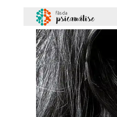
Fãs
da
Psicanálise