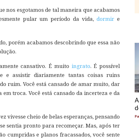
ue nos esgotamos de tal maneira que acabamos
lesmente pular um período da vida,
dormir
e
ndo, porém acabamos descobrindo que essa não
olução.
mente cansativo. É muito
ingrato
. É possível
 e assistir diariamente tantas coisas ruins
ado ruim. Você está cansado de amar muito, dar
em troca. Você está cansado da incerteza e da
A
d
vez vivesse cheio de belas esperanças, pensando
Pa
se sentia pronto para recomeçar. Mas, após ter
o cumpridas e planos fracassados, você sente