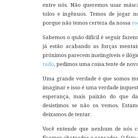
entre nós. Não queremos usar másc
tolos e ingênuos. Temos de jogar n
porque não temos certeza da nossa
es
Sabemos o quão difícil é seguir fazen
já estão acabando as forças mentais
próximos parecem inatingíveis e ilógi
tudo
, pedimos uma coisa:tente de novo
Uma grande verdade é que somos mui
imaginar e isso é uma verdade inques
esperança, mais paixão do que da
desistimos se não os vemos. Estam
deixamos de tentar.
Você entende que nenhum de nós co
ficamos chateados e cansados. O fato 