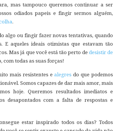
ara, mas tampouco queremos continuar a ser
ossos odiados papeis e fingir sermos alguém,
colha
.
do algo ou fingir fazer novas tentativas, quando
. E aqueles ideais otimistas que estavam tão
cos. Mas já que você está tão perto de
desistir de
, com todas as suas forças!
to mais resistentes e
alegres
do que podemos
tionável. Somos capazes de dar mais amor, mais
mos hoje. Queremos resultados imediatos e
os desapontados com a falta de respostas e
nsegue estar inspirado todos os dias? Todos
de você se sentir exausto e cansado da vida não