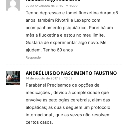
27 de novembro de 2015 Em 15:22
Tenho depressao e tomei fluoxetina durante8
anos, também Rivotril e Lexapro com
acompanhamento psiquiátrico. Parei há um
mês a fluoxetina e estou no meu limite.
Gostaria de experimentar algo novo. Me
ajudem. Tenho 69 anos
Responder
ANDRÉ LUIS DO NASCIMENTO FAUSTINO
14 de agosto de 2017 Em 16:52
Parabéns! Precisamos de opções de
medicações , devido à complexidade que
envolve às patologias cerebrais, além das
alopáticas; as quais seguem um protocolo
internacional , que as vezes não resolvem
certos casos.