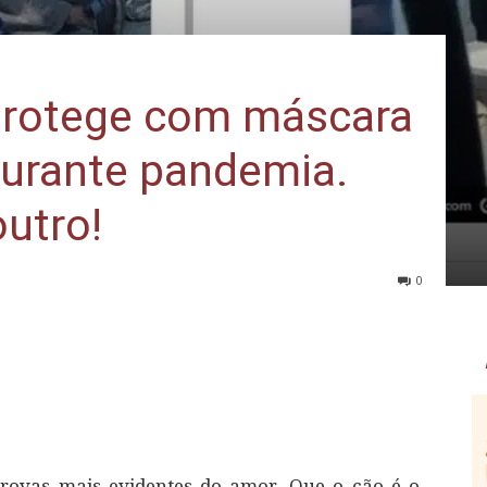
protege com máscara
durante pandemia.
utro!
0
rovas mais evidentes do amor. Que o cão é o