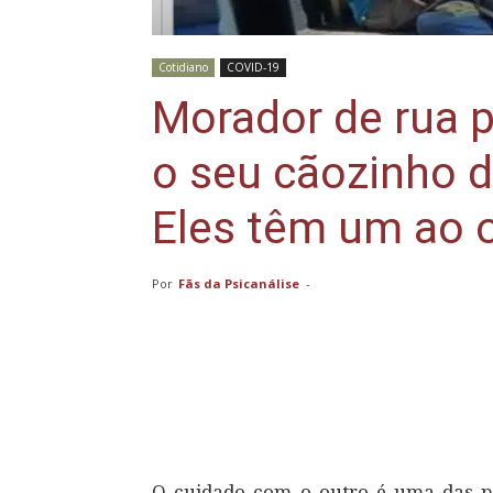
Cotidiano
COVID-19
Morador de rua 
o seu cãozinho 
Eles têm um ao o
Por
Fãs da Psicanálise
-
Compartilhar
O cuidado com o outro é uma das p