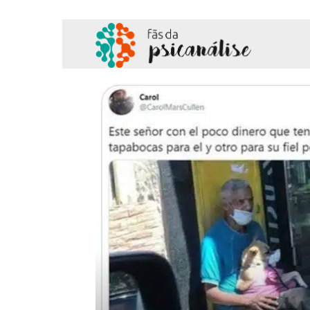
Fãs
da
Psicanálise