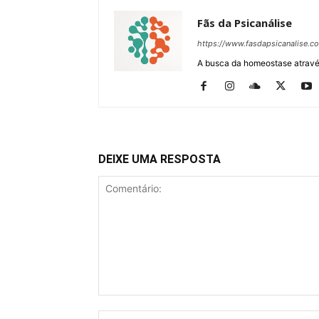
Fãs da Psicanálise
https://www.fasdapsicanalise.c
A busca da homeostase através
DEIXE UMA RESPOSTA