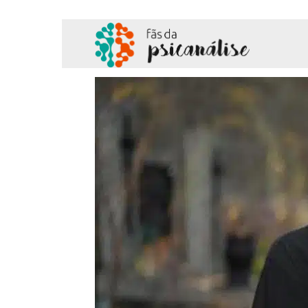
Fãs
da
Psicanálise