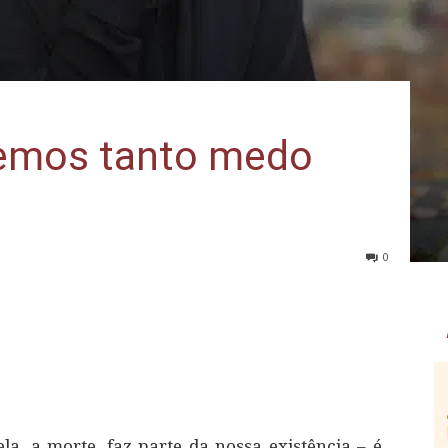
temos tanto medo
0
la, a morte, faz parte da nossa existência – é,