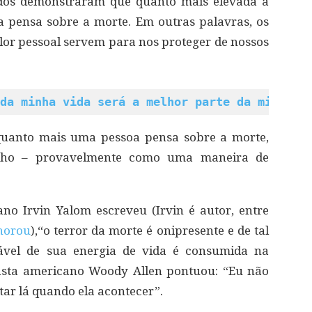
idos demonstraram que quanto mais elevada a
 pensa sobre a morte. Em outras palavras, os
lor pessoal servem para nos proteger de nossos
da minha vida será a melhor parte da minha e
quanto mais uma pessoa pensa sobre a morte,
ilho – provavelmente como uma maneira de
no Irvin Yalom escreveu (Irvin é autor, entre
horou
),“o terror da morte é onipresente e de tal
ável de sua energia de vida é consumida na
asta americano Woody Allen pontuou: “Eu não
ar lá quando ela acontecer”.