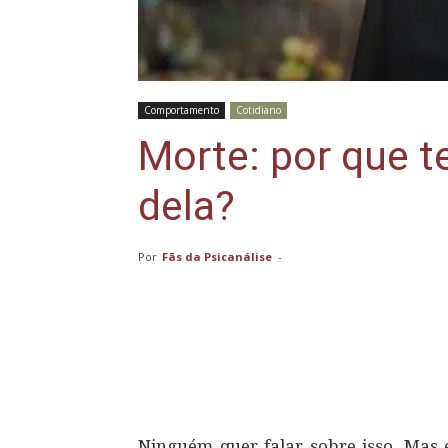
Comportamento
Cotidiano
Morte: por que 
dela?
Por
Fãs da Psicanálise
-
Compartilhar
Ninguém quer falar sobre isso. Mas e