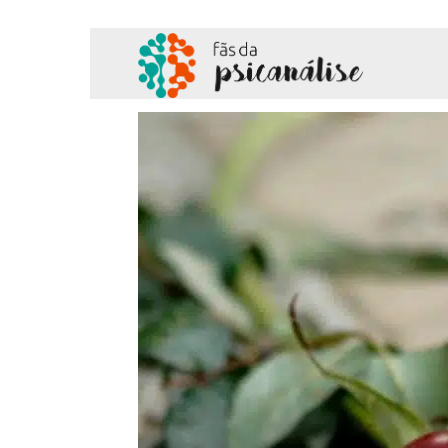
Fãs
da
Psicanálise