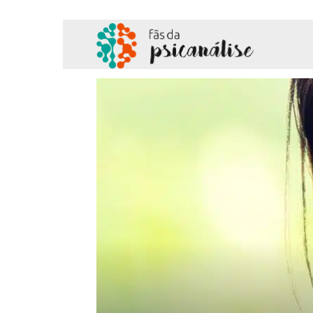
Fãs
da
Psicanálise