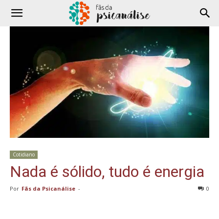
Cotidiano
Nada é sólido, tudo é energia
Por
Fãs da Psicanálise
-
0