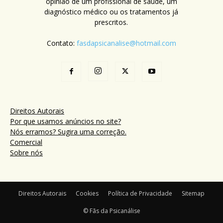
opinião de um profissional de saúde, um
diagnóstico médico ou os tratamentos já
prescritos.
Contato:
fasdapsicanalise@hotmail.com
Direitos Autorais
Por que usamos anúncios no site?
Nós erramos? Sugira uma correção.
Comercial
Sobre nós
Direitos Autorais
Cookies
Política de Privacidade
Sitemap
© Fãs da Psicanálise