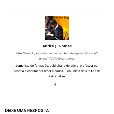
André J. Gomes
http://www.lojanovaalexandria.com.br/catalogsearch/result/?
q=andr%C3%A9+j.+gomes
Jornalista de formação, publicitário de ofício, professor por
desafio e escritor por amor à causa. É colunista do site Fãs da
Psicanálise.
DEIXE UMA RESPOSTA