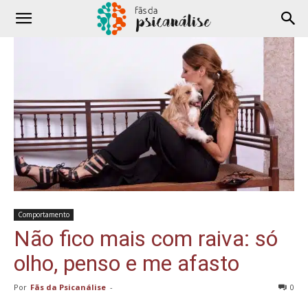
Comportamento
Não fico mais com raiva: só
olho, penso e me afasto
Por
Fãs da Psicanálise
-
0