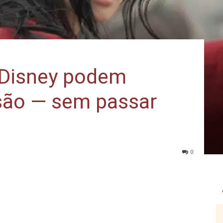
 Disney podem
isão — sem passar
0