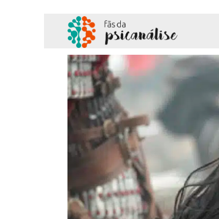
Fãs
da
Psicanálise