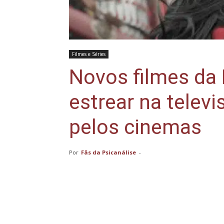
Filmes e Séries
Novos filmes da
estrear na telev
pelos cinemas
Por
Fãs da Psicanálise
-
Compartilhar