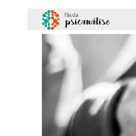
Fãs
da
Psicanálise