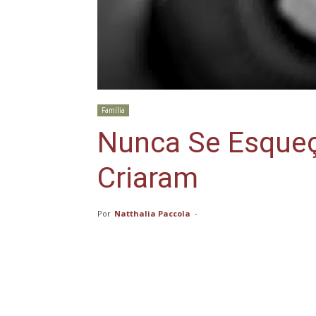
Família
Nunca Se Esque
Criaram
Por
Natthalia Paccola
-
Compartilhar