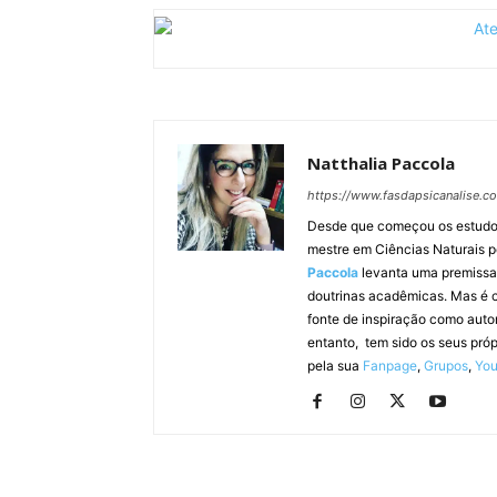
Natthalia Paccola
https://www.fasdapsicanalise.c
Desde que começou os estudos e
mestre em Ciências Naturais 
Paccola
levanta uma premissa s
doutrinas acadêmicas. Mas é c
fonte de inspiração como auto
entanto, tem sido os seus pró
pela sua
Fanpage
,
Grupos
,
Yo