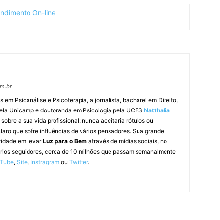
om.br
m Psicanálise e Psicoterapia, a jornalista, bacharel em Direito,
pela Unicamp e doutoranda em Psicologia pela UCES
Natthalia
obre a sua vida profissional: nunca aceitaria rótulos ou
laro que sofre influências de vários pensadores. Sua grande
ridade em levar
Luz para o Bem
através de mídias sociais, no
prios seguidores, cerca de 10 milhões que passam semanalmente
uTube
,
Site
,
Instragram
ou
Twitter
.