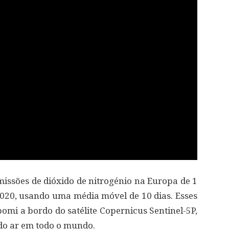
issões de dióxido de nitrogénio na Europa de 1
2020, usando uma média móvel de 10 dias. Esses
omi a bordo do satélite Copernicus Sentinel-5P,
do ar em todo o mundo.