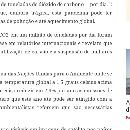
 de toneladas de dióxido de carbono— por dia. E
que, embora trágica, esta pandemia pode ter
s de poluição e até aquecimento global.
 CO2 em um milhão de toneladas por dia foram
se em relatórios internacionais e revelam que
 utilização de carvão e a suspensão de milhares
ama das Nações Unidas para o Ambiente onde se
a temperatura global a 1,5 graus celsius acima
 preciso reduzir em 7,6% por ano as emissões de
ero que este ano até pode ser atingido com a
A
mbientalistas reforcem que são necessárias
d
Pa
 são visíveis em imagens de satélite nos países