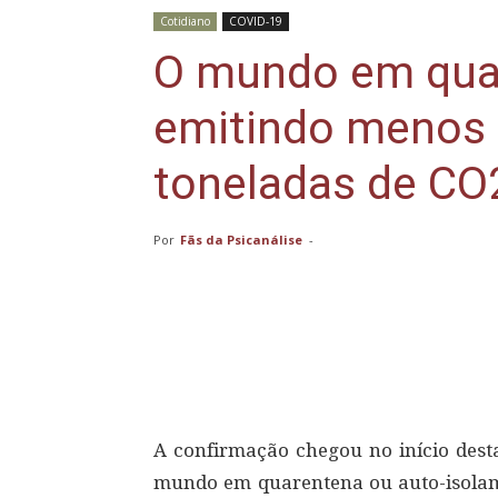
Cotidiano
COVID-19
O mundo em qua
emitindo menos 
toneladas de CO2
Por
Fãs da Psicanálise
-
Compartilhar
A confirmação chegou no início dest
mundo em quarentena ou auto-isolam