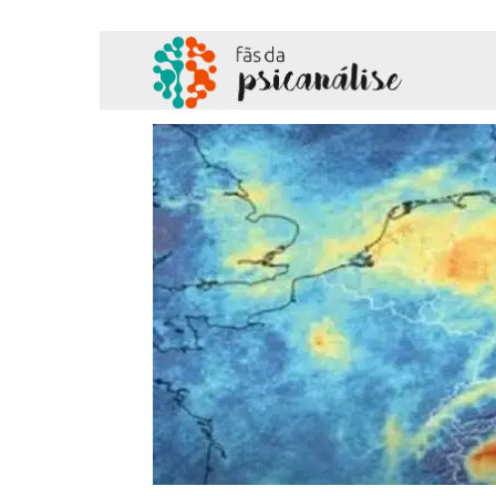
Fãs
da
Psicanálise