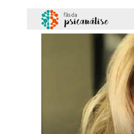
Fãs
da
Psicanálise