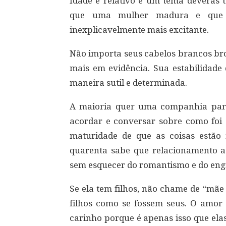
Idade é relativo e um tema deveras t
que uma mulher madura e que j
inexplicavelmente mais excitante.
Não importa seus cabelos brancos bro
mais em evidência. Sua estabilidade
maneira sutil e determinada.
A maioria quer uma companhia para
acordar e conversar sobre como foi 
maturidade de que as coisas estã
quarenta sabe que relacionamento a 
sem esquecer do romantismo e do engr
Se ela tem filhos, não chame de “mãe
filhos como se fossem seus. O amor
carinho porque é apenas isso que ela