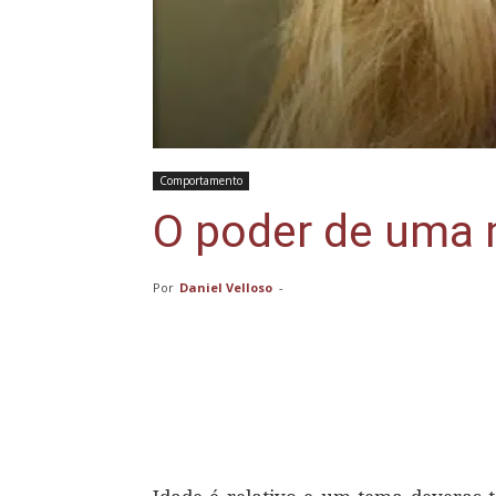
Comportamento
O poder de uma 
Por
Daniel Velloso
-
Compartilhar