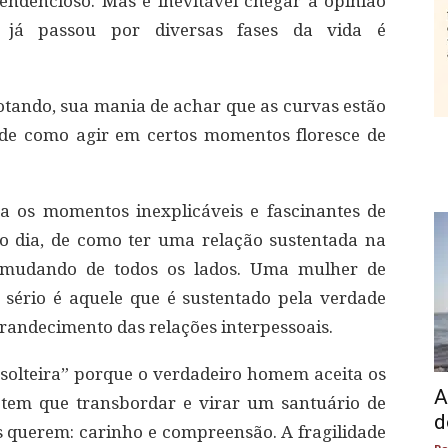
endencioso. Mas é inevitável chegar a opinião
á passou por diversas fases da vida é
tando, sua mania de achar que as curvas estão
 de como agir em certos momentos floresce de
 os momentos inexplicáveis e fascinantes de
o dia, de como ter uma relação sustentada na
o mudando de todos os lados. Uma mulher de
sério é aquele que é sustentado pela verdade
andecimento das relações interpessoais.
 solteira” porque o verdadeiro homem aceita os
A
 tem que transbordar e virar um santuário de
d
s querem: carinho e compreensão. A fragilidade