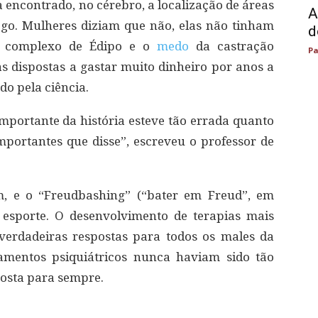
encontrado, no cérebro, a localização de áreas
A
ego. Mulheres diziam que não, elas não tinham
d
 O complexo de Édipo e o
medo
da castração
Pa
s dispostas a gastar muito dinheiro por anos a
o pela ciência.
portante da história esteve tão errada quanto
importantes que disse”, escreveu o professor de
m, e o “Freudbashing” (“bater em Freud”, em
 esporte. O desenvolvimento de terapias mais
 verdadeiras respostas para todos os males da
amentos psiquiátricos nunca haviam sido tão
eposta para sempre.