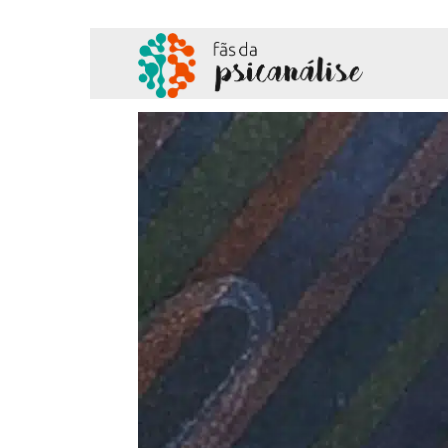
Fãs
da
Psicanálise