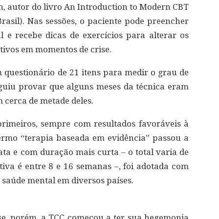
n, autor do livro An Introduction to Modern CBT
rasil). Nas sessões, o paciente pode preencher
 e recebe dicas de exercícios para alterar os
ivos em momentos de crise.
questionário de 21 itens para medir o grau de
eguiu provar que alguns meses da técnica eram
m cerca de metade deles.
primeiros, sempre com resultados favoráveis à
termo “terapia baseada em evidência” passou a
ata e com duração mais curta – o total varia de
iva é entre 8 e 16 semanas –, foi adotada com
 saúde mental em diversos países.
se, porém, a TCC começou a ter sua hegemonia