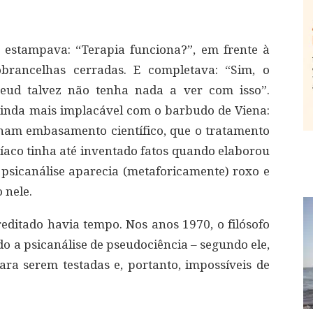
estampava: “Terapia funciona?”, em frente à
rancelhas cerradas. E completava: “Sim, o
eud talvez não tenha nada a ver com isso”.
ainda mais implacável com o barbudo de Viena:
inham embasamento científico, que o tratamento
tríaco tinha até inventado fatos quando elaborou
da psicanálise aparecia (metaforicamente) roxo e
 nele.
ditado havia tempo. Nos anos 1970, o filósofo
o a psicanálise de pseudociência – segundo ele,
ra serem testadas e, portanto, impossíveis de