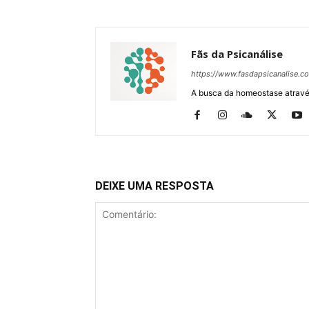
Fãs da Psicanálise
https://www.fasdapsicanalise.c
A busca da homeostase através
DEIXE UMA RESPOSTA