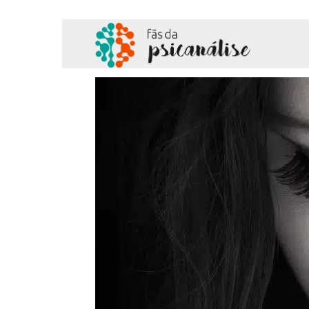
Fãs
da
Psicanálise