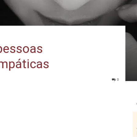
 pessoas
mpáticas
0