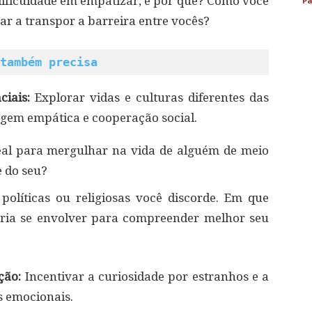
dificuldade em empatizar, e por quê? Como você
Pa
r a transpor a barreira entre vocês?
também precisa
ciais:
Explorar vidas e culturas diferentes das
agem empática e cooperação social.
ideal para mergulhar na vida de alguém de meio
e do seu?
políticas ou religiosas você discorde. Em que
eria se envolver para compreender melhor seu
ação:
Incentivar a curiosidade por estranhos e a
s emocionais.