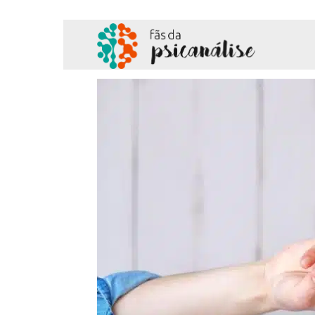
Fãs
da
Psicanálise