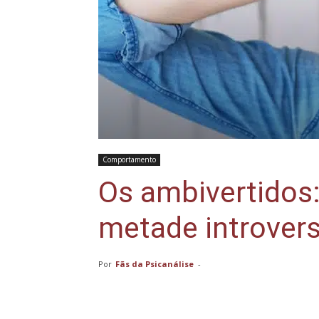
Comportamento
Os ambivertidos
metade introver
Por
Fãs da Psicanálise
-