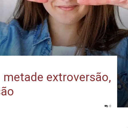
: metade extroversão,
são
0