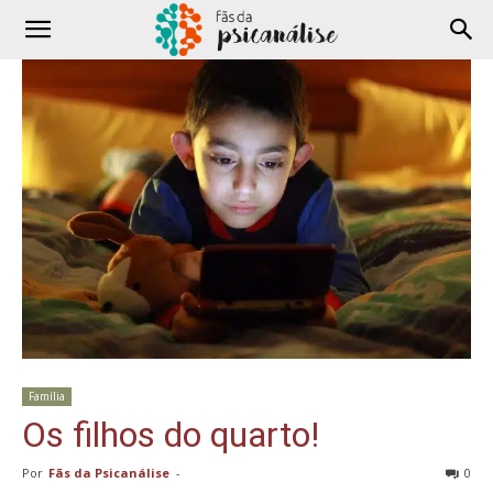
Família
Os filhos do quarto!
Por
Fãs da Psicanálise
-
0