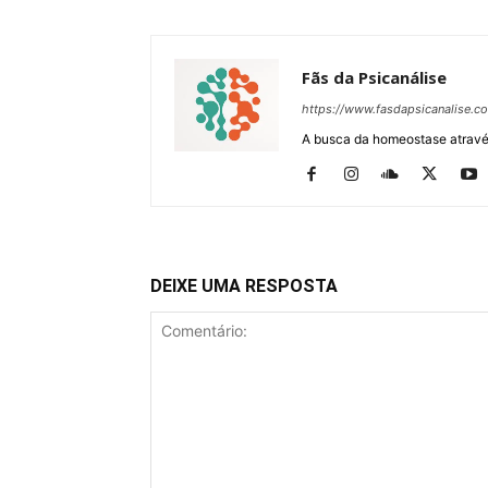
Fãs da Psicanálise
https://www.fasdapsicanalise.c
A busca da homeostase através
DEIXE UMA RESPOSTA