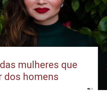
 das mulheres que
ar dos homens
0