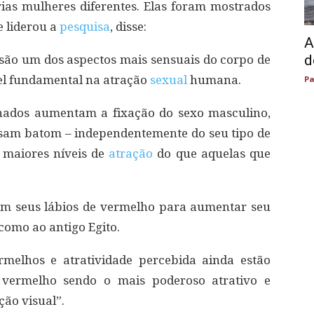
as mulheres diferentes. Elas foram mostrados
e liderou a
pesquisa
, disse:
A
d
 são um dos aspectos mais sensuais do corpo de
 fundamental na atração
sexual
humana.
Pa
nados aumentam a fixação do sexo masculino,
sam batom – independentemente do seu tipo de
e maiores níveis de
atração
do que aquelas que
am seus lábios de vermelho para aumentar seu
como ao antigo Egito.
rmelhos e atratividade percebida ainda estão
 vermelho sendo o mais poderoso atrativo e
ão visual”.