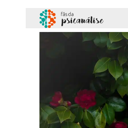
Fãs
da
Psicanálise