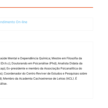
 Saúde Mental e Dependência Química; Mestre em Filosofia da
 (Dr.h.c); Doutorando em Psicanálise (Phd); Analista Didata da
Acap); Ex-presidente e membro da Associação Psicanalítica do
es); Coordenador do Centro Reviver de Estudos e Pesquisas sobre
ad); Membro da Academia Cachoeirense de Letras (ACL). É
álise.