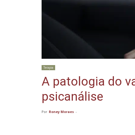
Terapia
A patologia do v
psicanálise
Por
Roney Moraes
-