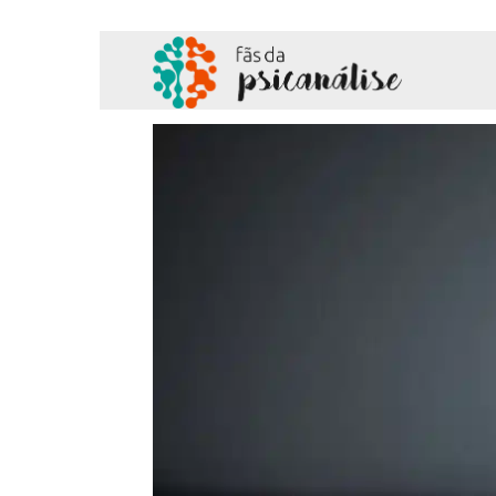
Fãs
da
Psicanálise