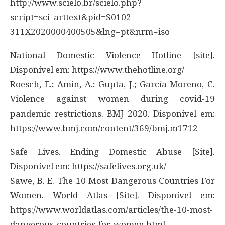
http://www.scielo.br/scielo.php?
script=sci_arttext&pid=S0102-
311X2020000400505&lng=pt&nrm=iso
National Domestic Violence Hotline [site].
Disponível em: https://www.thehotline.org/
Roesch, E.; Amin, A.; Gupta, J.; García-Moreno, C.
Violence against women during covid-19
pandemic restrictions. BMJ 2020. Disponível em:
https://www.bmj.com/content/369/bmj.m1712
Safe Lives. Ending Domestic Abuse [Site].
Disponível em: https://safelives.org.uk/
Sawe, B. E. The 10 Most Dangerous Countries For
Women. World Atlas [Site]. Disponível em:
https://www.worldatlas.com/articles/the-10-most-
dangerous-countries-for-women.html