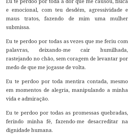
Eu te perdoo por toda a dor que me causou, física
e emocional, com teu desdém, agressividade e
maus tratos, fazendo de mim uma mulher
submissa.
Eu te perdoo por todas as vezes que me feriu com
palavras, deixando-me cair humilhada,
rastejando no chão, sem coragem de levantar por
medo de que me jogasse de volta.
Eu te perdoo por toda mentira contada, mesmo
em momentos de alegria, manipulando a minha
vida e admiração.
Eu te perdoo por todas as promessas quebradas,
ferindo minha fé, fazendo-me desacreditar na
dignidade humana.