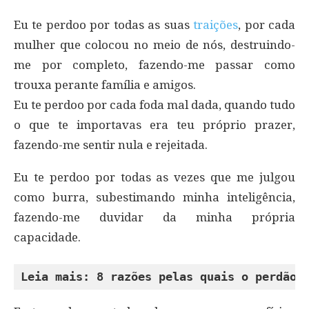
Eu te perdoo por todas as suas
traições
, por cada
mulher que colocou no meio de nós, destruindo-
me por completo, fazendo-me passar como
trouxa perante família e amigos.
Eu te perdoo por cada foda mal dada, quando tudo
o que te importavas era teu próprio prazer,
fazendo-me sentir nula e rejeitada.
Eu te perdoo por todas as vezes que me julgou
como burra, subestimando minha inteligência,
fazendo-me duvidar da minha própria
capacidade.
Leia mais: 
8 razões pelas quais o perdão 