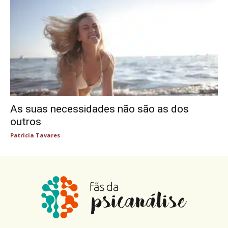
As suas necessidades não são as dos
outros
Patricia Tavares