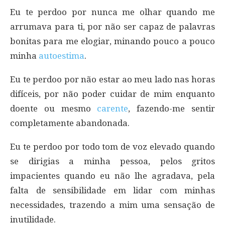
Eu te perdoo por nunca me olhar quando me
arrumava para ti, por não ser capaz de palavras
bonitas para me elogiar, minando pouco a pouco
minha
autoestima
.
Eu te perdoo por não estar ao meu lado nas horas
difíceis, por não poder cuidar de mim enquanto
doente ou mesmo
carente
, fazendo-me sentir
completamente abandonada.
Eu te perdoo por todo tom de voz elevado quando
se dirigias a minha pessoa, pelos gritos
impacientes quando eu não lhe agradava, pela
falta de sensibilidade em lidar com minhas
necessidades, trazendo a mim uma sensação de
inutilidade.