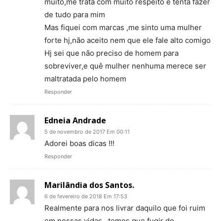
muito,me trata com muito respeito e tenta fazer
de tudo para mim
Mas fiquei com marcas ,me sinto uma mulher
forte hj,não aceito nem que ele fale alto comigo
Hj sei que não preciso de homem para
sobreviver,e quê mulher nenhuma merece ser
maltratada pelo homem
Responder
Edneia Andrade
5 de novembro de 2017 Em 00:11
Adorei boas dicas !!!
Responder
Marilândia dos Santos.
6 de fevereiro de 2018 Em 17:53
Realmente para nos livrar daquilo que foi ruim
em nossas vidas , temos que fugir do