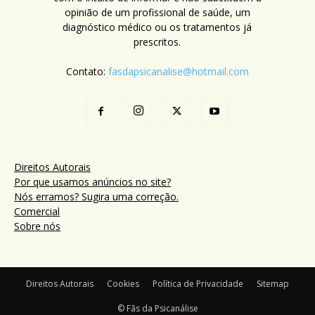
opinião de um profissional de saúde, um
diagnóstico médico ou os tratamentos já
prescritos.
Contato:
fasdapsicanalise@hotmail.com
Direitos Autorais
Por que usamos anúncios no site?
Nós erramos? Sugira uma correção.
Comercial
Sobre nós
Direitos Autorais
Cookies
Política de Privacidade
Sitemap
© Fãs da Psicanálise