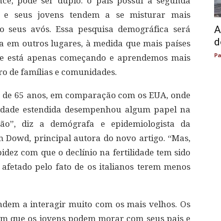
nce, pode ser duplo: o país possui a segunda
 e seus jovens tendem a se misturar mais
A
o seus avós. Essa pesquisa demográfica será
d
 em outros lugares, à medida que mais países
Pa
e está apenas começando e aprendemos mais
ro de famílias e comunidades.
s de 65 anos, em comparação com os EUA, onde
vidade estendida desempenhou algum papel na
o”, diz a demógrafa e epidemiologista da
 Dowd, principal autora do novo artigo. “Mas,
idez com que o declínio na fertilidade tem sido
afetado pelo fato de os italianos terem menos
ndem a interagir muito com os mais velhos. Os
am que os jovens podem morar com seus pais e