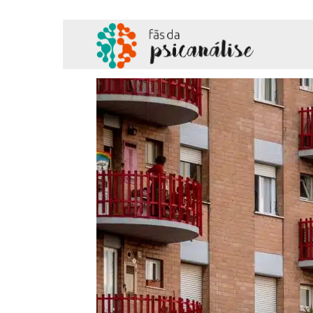
Fãs
da
Psicanálise