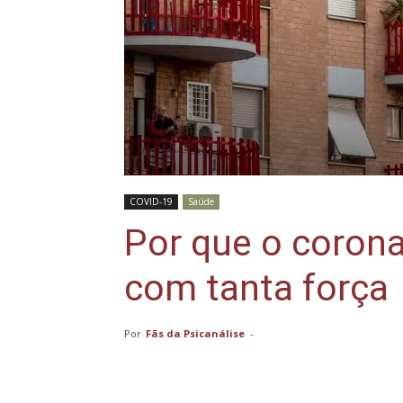
COVID-19
Saúde
Por que o coronav
com tanta força
Por
Fãs da Psicanálise
-