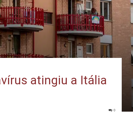
írus atingiu a Itália
0