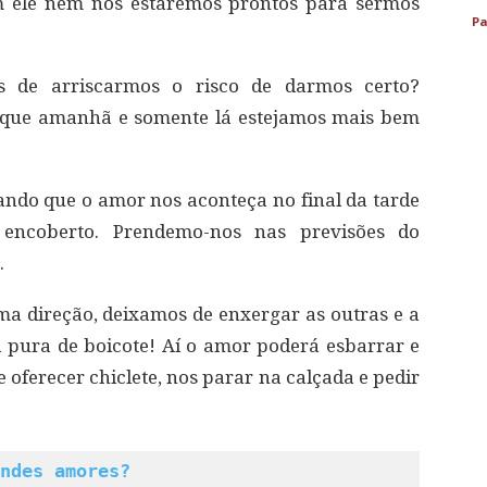
m ele nem nós estaremos prontos para sermos
Pa
 de arriscarmos o risco de darmos certo?
 que amanhã e somente lá estejamos mais bem
ndo que o amor nos aconteça no final da tarde
encoberto. Prendemo-nos nas previsões do
.
a direção, deixamos de enxergar as outras e a
a pura de boicote! Aí o amor poderá esbarrar e
e oferecer chiclete, nos parar na calçada e pedir
ndes amores?