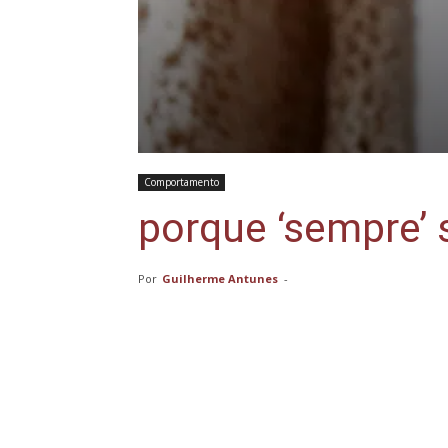
Comportamento
porque ‘sempre’ 
Por
Guilherme Antunes
-
Compartilhar