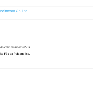
hadeumhomemso?fref=ts
site Fãs da Psicanálise.