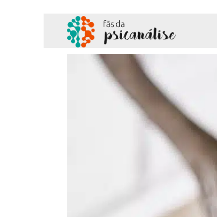
Fãs
da
Psicanálise