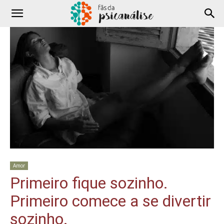
Amor
Primeiro fique sozinho.
Primeiro comece a se divertir
sozinho.