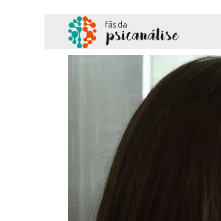
Fãs
da
Psicanálise