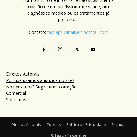
com o intuito de informar e não substituem a
opinião de um profissional de saúde, um
diagnóstico médico ou os tratamentos já
prescritos.
Contato:
fasdapsicanalise@hotmail.com
Direitos Autorais
Por que usamos anúncios no site?
Nós erramos? Sugira uma correção.
Comercial
Sobre nós
Direitos Autorais
Cookies
Política de Privacidade
Sitemap
© Fãs da Psicanálise