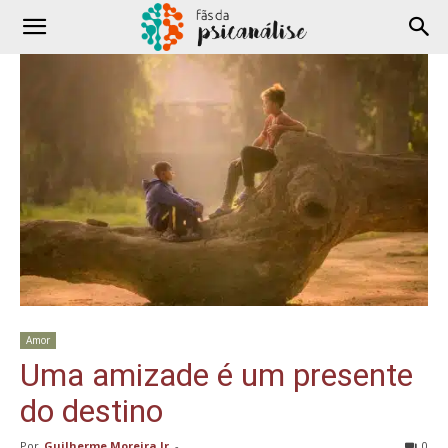
Amor
Uma amizade é um presente
do destino
Por
Guilherme Moreira Jr
-
0