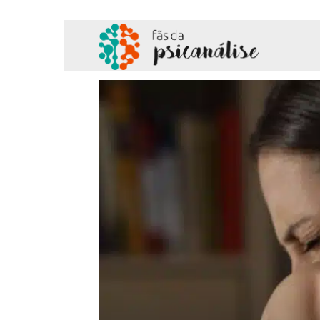
Fãs
da
Psicanálise