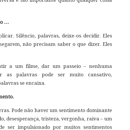
onversa é tão importante quanto qualquer coisa
so …
car. Silêncio, palavras, deixe-os decidir. Eles
garem, não precisam saber o que dizer. Eles
sistir a um filme, dar um passeio – nenhuma
ar as palavras pode ser muito cansativo,
lavras se encaixa.
mento.
avras. Pode não haver um sentimento dominante
o, desesperança, tristeza, vergonha, raiva – um
ode ser impulsionado por muitos sentimentos