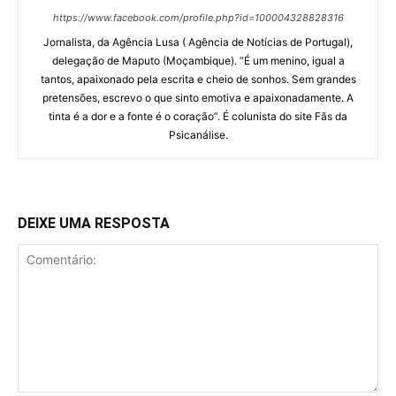
https://www.facebook.com/profile.php?id=100004328828316
Jornalista, da Agência Lusa ( Agência de Notícias de Portugal),
delegação de Maputo (Moçambique). “É um menino, igual a
tantos, apaixonado pela escrita e cheio de sonhos. Sem grandes
pretensões, escrevo o que sinto emotiva e apaixonadamente. A
tinta é a dor e a fonte é o coração”. É colunista do site Fãs da
Psicanálise.
DEIXE UMA RESPOSTA