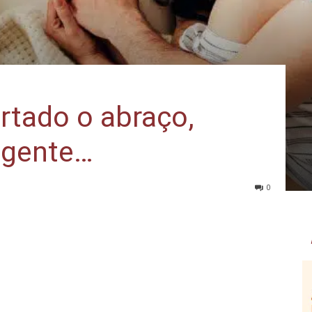
rtado o abraço,
a gente…
0