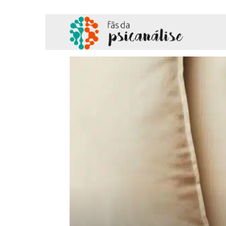
Fãs
da
Psicanálise