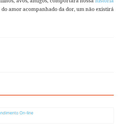
filhos, avós, amigos, comportará nossa
história
s, do amor acompanhado da dor, um não existirá