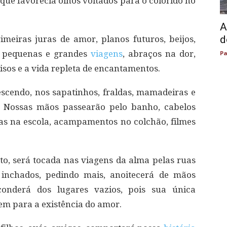
que favorecia olhos voltados para o colorido no
A
d
meiras juras de amor, planos futuros, beijos,
s, pequenas e grandes
viagens
, abraços na dor,
Pa
isos e a vida repleta de encantamentos.
scendo, nos sapatinhos, fraldas, mamadeiras e
 Nossas mãos passearão pelo banho, cabelos
as na escola, acampamentos no colchão, filmes
o, será tocada nas viagens da alma pelas ruas
inchados, pedindo mais, anoitecerá de mãos
sconderá dos lugares vazios, pois sua única
em para a existência do amor.