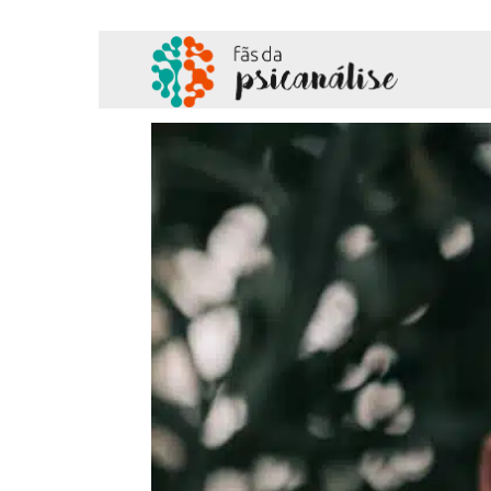
Fãs
da
Psicanálise