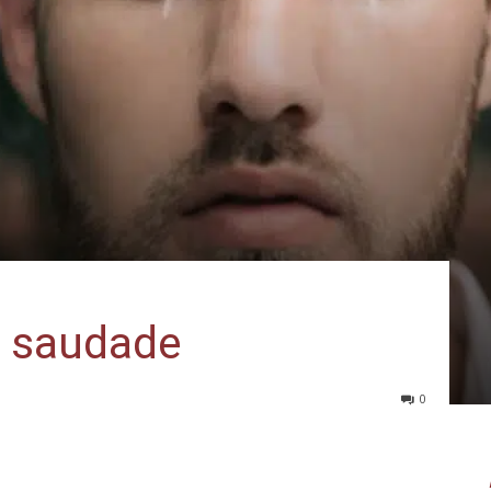
a saudade
0