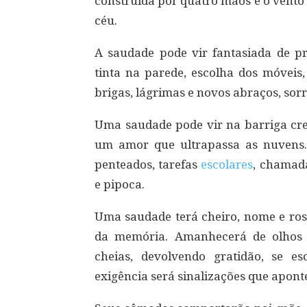
construída por quatro mãos e o vento 
céu.
A saudade pode vir fantasiada de pri
tinta na parede, escolha dos móvei
brigas, lágrimas e novos abraços, sorr
Uma saudade pode vir na barriga cre
um amor que ultrapassa as nuvens.
penteados, tarefas
escolares
, chamad
e pipoca.
Uma saudade terá cheiro, nome e rost
da memória. Amanhecerá de olhos 
cheias, devolvendo gratidão, se e
exigência será sinalizações que apont