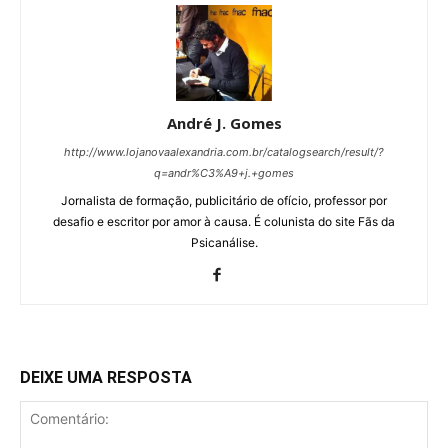
André J. Gomes
http://www.lojanovaalexandria.com.br/catalogsearch/result/?
q=andr%C3%A9+j.+gomes
Jornalista de formação, publicitário de ofício, professor por
desafio e escritor por amor à causa. É colunista do site Fãs da
Psicanálise.
DEIXE UMA RESPOSTA