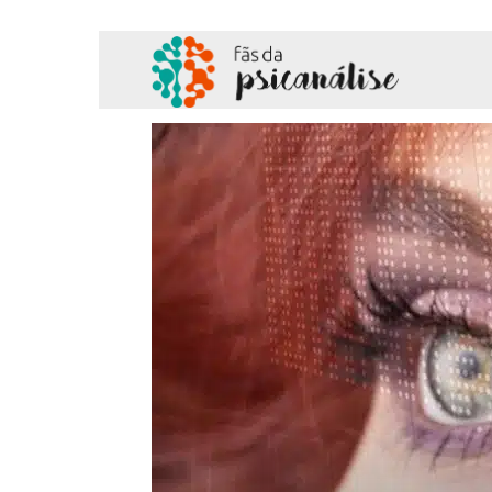
Fãs
da
Psicanálise