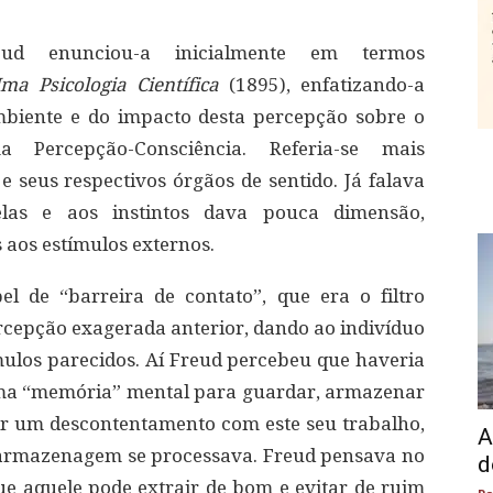
eud enunciou-a inicialmente em termos
ma Psicologia Científica
(1895), enfatizando-a
biente e do impacto desta percepção sobre o
 Percepção-Consciência. Referia-se mais
e seus respectivos órgãos de sentido. Já falava
las e aos instintos dava pouca dimensão,
 aos estímulos externos.
l de “barreira de contato”, que era o filtro
rcepção exagerada anterior, dando ao indivíduo
mulos parecidos. Aí Freud percebeu que haveria
uma “memória” mental para guardar, armazenar
tir um descontentamento com este seu trabalho,
A
 armazenagem se processava. Freud pensava no
d
e aquele pode extrair de bom e evitar de ruim