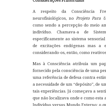
Considerações Primordiais
A respeito da Consciência Fr
neurofisiológicos, no
Projeto Para U
como sendo a percepção do meio am
indivíduo. Chamava-a de Sistema
especificamente ao sistema sensorial 
de excitações endógenas mas a e
considerando-os, então, como reativos
Mas à Consciência atribuía um pape
fornecido pela consciência de uma pe
uma referência de defesa contra estí
a necessidade de um “depósito”, de 
tais experiências. Já começava a sen
que não localizava onde e como esta
Indivíduo versus Mundo Externo; o qu