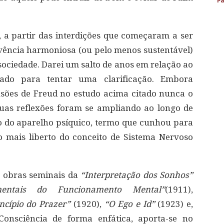
Pa
, a partir das interdições que começaram a ser
vência harmoniosa (ou pelo menos sustentável)
ciedade. Darei um salto de anos em relação ao
tado para tentar uma clarificação. Embora
usões de Freud no estudo acima citado nunca o
uas reflexões foram se ampliando ao longo de
 do aparelho psíquico, termo que cunhou para
o mais liberto do conceito de Sistema Nervoso
s obras seminais da
“Interpretação dos Sonhos”
mentais do Funcionamento Mental”
(1911),
ncípio do Prazer”
(1920),
“O Ego e Id”
(1923) e,
onsciência de forma enfática, aporta-se no