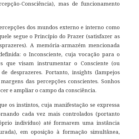
rcepção-Consciência), mas de funcionamento
percepções dos mundos externo e interno como
quele segue o Princípio do Prazer (satisfazer as
desprazeres). A memória-armazém mencionada
efinida: o Inconsciente, cuja vocação para o
s que visam instrumentar o Consciente (ou
 de desprazeres. Portanto, insights (lampejos
 margens das percepções conscientes. Sonhos
er e ampliar o campo da consciência.
 que os instintos, cuja manifestação se expressa
ornando cada vez mais controlados (portanto
óprio indivíduo) até formarem uma instância
urada), em oposição à formação simultânea,