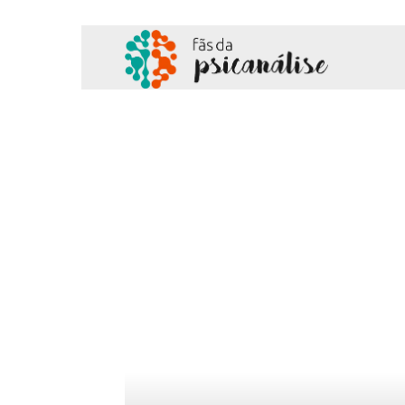
Fãs
da
Psicanálise