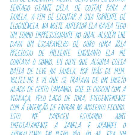
SENTADO DIANTE DELA, DE COSTAS PARA A
JANELA, A FIM DE ESCUTAR A SUA TORRENTE DE
ELOQUÊNCIA. NA NOITE ANTERIOR ELA HAVIA TIDO
UM SONHO IMPRESSIONANTE NO QUAL ALGUÉM LHE
DAVA UM ESCARAVELHO DE OURO (UMA JÓIA
PRECIOSA) DE PRESENTE. ENQUANTO ELA ME
CONTAVA O SONHO, EU OUVI QUE ALGUMA COISA
BATIA DE LEVE NA JANELA, POR TRÁS DE MIM.
VOLTEI-ME E VI QUE SE TRATAVA DE UM INSETO
ALADO DE CERTO TAMANHO, QUE SE CHOCOU COM A
VIDRAÇA, PELO LADO DE FORA, EVIDENTEMENTE
COM A INTENÇÃO DE ENTRAR NO APOSENTO ESCURO.
ISTO ME PARECEU ESTRANHO. ABRI
IMEDIATAMENTE A JANELA E APANHEI O
ANIMALZINHO EM PLENO VÔO, NO AR. ERA UM