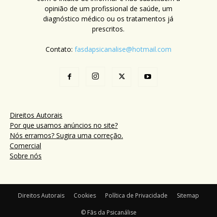
opinião de um profissional de saúde, um
diagnóstico médico ou os tratamentos já
prescritos.
Contato:
fasdapsicanalise@hotmail.com
Direitos Autorais
Por que usamos anúncios no site?
Nós erramos? Sugira uma correção.
Comercial
Sobre nós
Direitos Autorais
Cookies
Política de Privacidade
Sitemap
© Fãs da Psicanálise