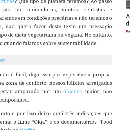
uturas
? Que tipo de planeta teremos? Ao passo
são tão animadoras, muitos cientistas e
A
taremos em condições precárias e não teremos o
d
, não quero fazer deste texto um pressagio
Pa
ipo de dieta vegetariana ou vegana. No entanto,
do quando falamos sobre sustentabilidade.
ar
o é fácil, digo isso por experiência própria.
a zona de conforto, nossos hábitos arraigados
ve estar amparado por um
objetivo
maior, não
ntemporânea.
nto e por isso deixo aqui três indicações que
tema: o filme “Okja” e os documentários “Food