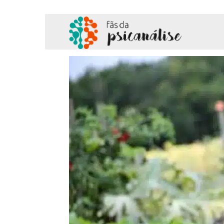
Fãs
da
Psicanálise