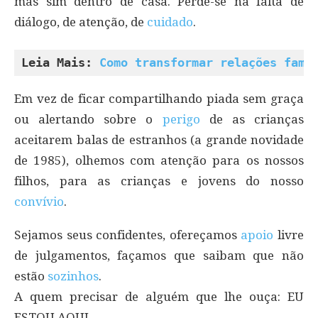
mas sim dentro de casa. Perde-se na falta de
diálogo, de atenção, de
cuidado
.
Leia Mais: 
Como transformar relações fami
Em vez de ficar compartilhando piada sem graça
ou alertando sobre o
perigo
de as crianças
aceitarem balas de estranhos (a grande novidade
de 1985), olhemos com atenção para os nossos
filhos, para as crianças e jovens do nosso
convívio
.
Sejamos seus confidentes, ofereçamos
apoio
livre
de julgamentos, façamos que saibam que não
estão
sozinhos
.
A quem precisar de alguém que lhe ouça: EU
ESTOU AQUI.