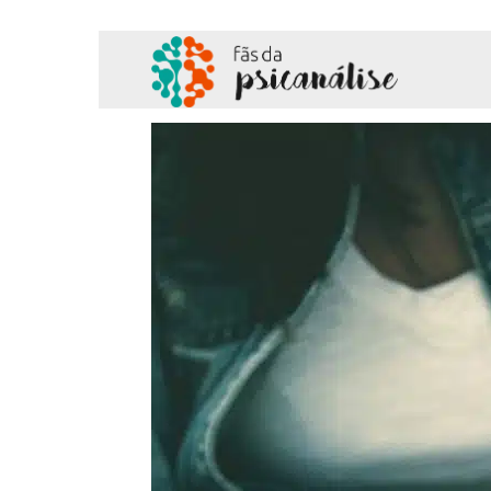
Fãs
da
Psicanálise