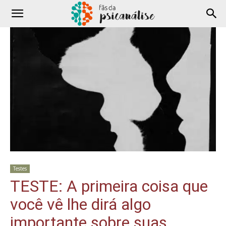
Testes
TESTE: A primeira coisa que
você vê lhe dirá algo
importante sobre suas