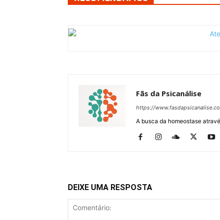
Fãs da Psicanálise
https://www.fasdapsicanalise.c
A busca da homeostase através
DEIXE UMA RESPOSTA