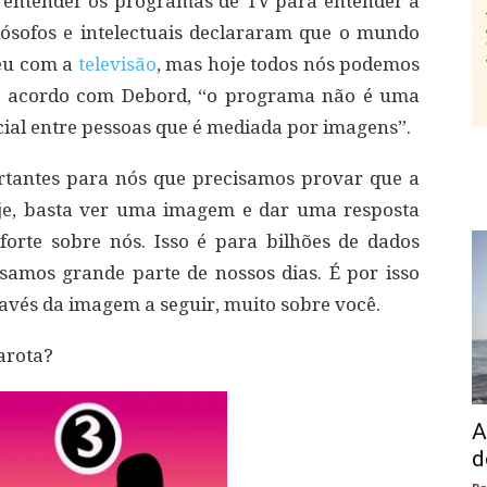
 entender os programas de TV para entender a
ilósofos e intelectuais declararam que o mundo
ceu com a
televisão
, mas hoje todos nós podemos
 De acordo com Debord, “o programa não é uma
cial entre pessoas que é mediada por imagens”.
rtantes para nós que precisamos provar que a
je, basta ver uma imagem e dar uma resposta
forte sobre nós. Isso é para bilhões de dados
ssamos grande parte de nossos dias. É por isso
ravés da imagem a seguir, muito sobre você.
arota?
A
d