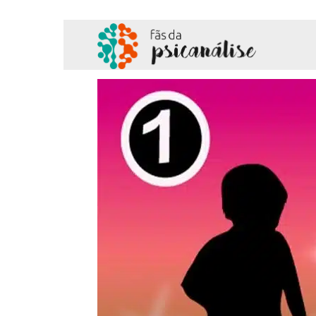
Fãs
da
Psicanálise