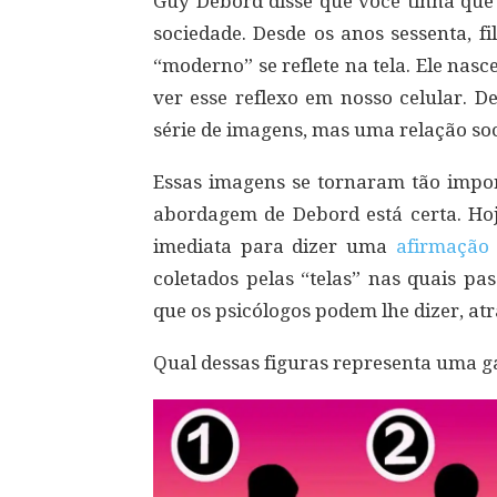
Guy Debord disse que você tinha que
sociedade. Desde os anos sessenta, f
“moderno” se reflete na tela. Ele nas
ver esse reflexo em nosso celular.
série de imagens, mas uma relação so
Essas imagens se tornaram tão impo
abordagem de Debord está certa. Ho
imediata para dizer uma
afirmação
coletados pelas “telas” nas quais pa
que os psicólogos podem lhe dizer, at
Qual dessas figuras representa uma g