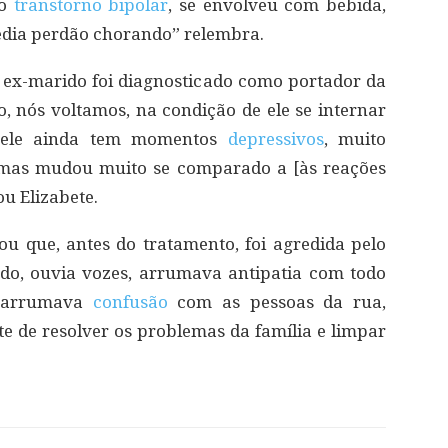
ao
transtorno bipolar
, se envolveu com bebida,
pedia perdão chorando” relembra.
o ex-marido foi diagnosticado como portador da
o, nós voltamos, na condição de ele se internar
, ele ainda tem momentos
depressivos
, muito
, mas mudou muito se comparado a [às reações
ou Elizabete.
u que, antes do tratamento, foi agredida pelo
ado, ouvia vozes, arrumava antipatia com todo
, arrumava
confusão
com as pessoas da rua,
te de resolver os problemas da família e limpar