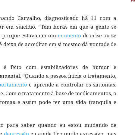
Pa
rnando Carvalho, diagnosticado há 11 com a
ar em suicídio. “Tem horas em que a gente se
o porque estava em um
momento
de crise ou se
ê deixa de acreditar em si mesmo dá vontade de
r é feito com estabilizadores de humor e
ental. “Quando a pessoa inicia o tratamento,
ortamento
e aprende a controlar os sintomas.
ole. Com o tratamento à base de medicamentos, o
ntomas e assim pode ter uma vida tranquila e
to para saber quando eu estou mudando de
de
depressão
eu ainda fico muito agressivo, mas