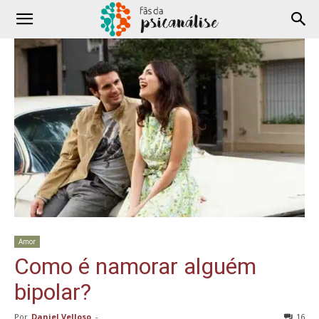
Amor
Como é namorar alguém
bipolar?
Por
Daniel Velloso
-
16