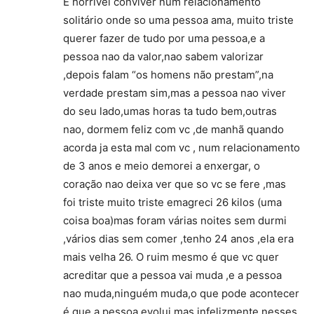
É horrivel conviver num relacionamento
solitário onde so uma pessoa ama, muito triste
querer fazer de tudo por uma pessoa,e a
pessoa nao da valor,nao sabem valorizar
,depois falam “os homens não prestam”,na
verdade prestam sim,mas a pessoa nao viver
do seu lado,umas horas ta tudo bem,outras
nao, dormem feliz com vc ,de manhã quando
acorda ja esta mal com vc , num relacionamento
de 3 anos e meio demorei a enxergar, o
coração nao deixa ver que so vc se fere ,mas
foi triste muito triste emagreci 26 kilos (uma
coisa boa)mas foram várias noites sem durmi
,vários dias sem comer ,tenho 24 anos ,ela era
mais velha 26. O ruim mesmo é que vc quer
acreditar que a pessoa vai muda ,e a pessoa
nao muda,ninguém muda,o que pode acontecer
é que a pessoa evolui,mas infelizmente nesses