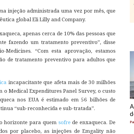
ma injeção administrada uma vez por mês, que
utica global Eli Lilly and Company.
xaqueca, apenas cerca de 10% das pessoas que
te fazendo um tratamento preventivo”, disse
Bio-Medicines. “Com esta aprovação, estamos
o de tratamento preventivo para adultos que
ica
incapacitante que afeta mais de 30 milhões
 o Medical Expenditures Panel Survey, o custo
xaqueca nos EUA é estimado em 56 bilhões de
A
tinua “sub-reconhecida e sub-tratada”.
d
no horizonte para quem
sofre
de enxaqueca. De
Pa
dos por placebo, as injeções de Emgality não