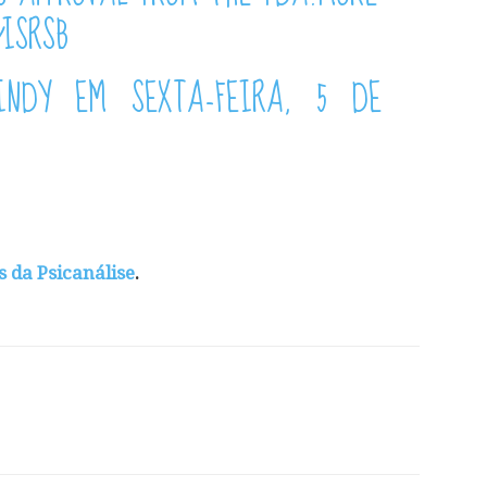
/ISRSB
INDY
EM SEXTA-FEIRA, 5 DE
s da Psicanálise
.