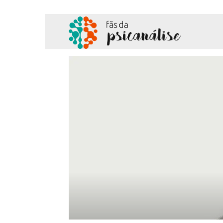
Fãs
da
Psicanálise