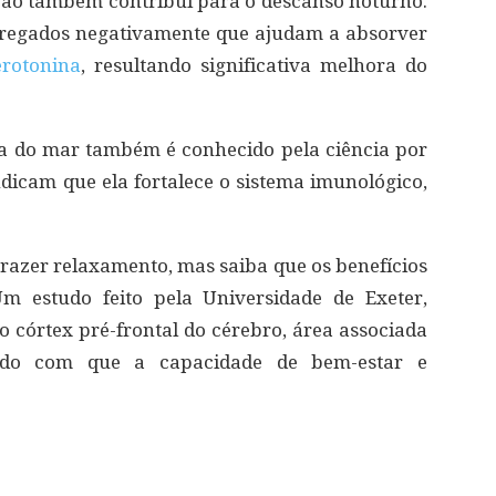
ção também contribui para o descanso noturno.
arregados negativamente que ajudam a absorver
erotonina
, resultando significativa melhora do
da do mar também é conhecido pela ciência por
ndicam que ela fortalece o sistema imunológico,
trazer relaxamento, mas saiba que os benefícios
m estudo feito pela Universidade de Exeter,
o córtex pré-frontal do cérebro, área associada
ndo com que a capacidade de bem-estar e