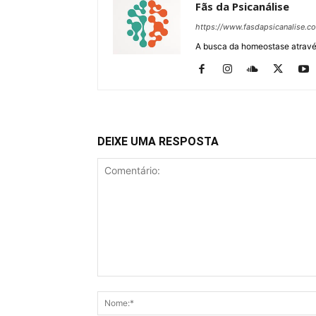
Fãs da Psicanálise
https://www.fasdapsicanalise.c
A busca da homeostase através
DEIXE UMA RESPOSTA