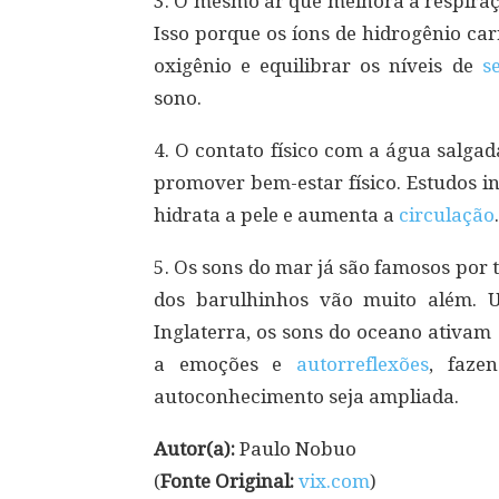
3. O mesmo ar que melhora a respira
Isso porque os íons de hidrogênio c
oxigênio e equilibrar os níveis de
s
sono.
4. O contato físico com a água salga
promover bem-estar físico. Estudos i
hidrata a pele e aumenta a
circulação
.
5. Os sons do mar já são famosos por 
dos barulhinhos vão muito além. U
Inglaterra, os sons do oceano ativam 
a emoções e
autorreflexões
, faze
autoconhecimento seja ampliada.
Autor(a):
Paulo Nobuo
(
Fonte Original:
vix.com
)