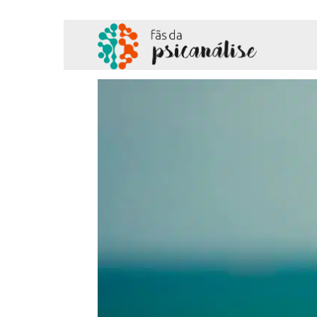
Fãs
da
Psicanálise