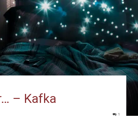
r… – Kafka
1