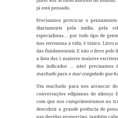
junto aos acontecimentos do mundo. 
já está pensado.
Precisamos provocar o pensamento 
diariamente pela mídia, pela rel
especialistas… por todo tipo de gent
isso envenena a vida, é tóxico. Livro
das fundamentais. E não o livro pelo li
a lista dos 5 maiores maiores escritores
dos indicados … não! precisamos
machado para o mar congelado que h
Um machado para nos arrancar do
conversações edipianas do almoço fa
com que nos cumprimentamos no tr
descobrir a grande potência do pen
nas devidas proporções, também caber