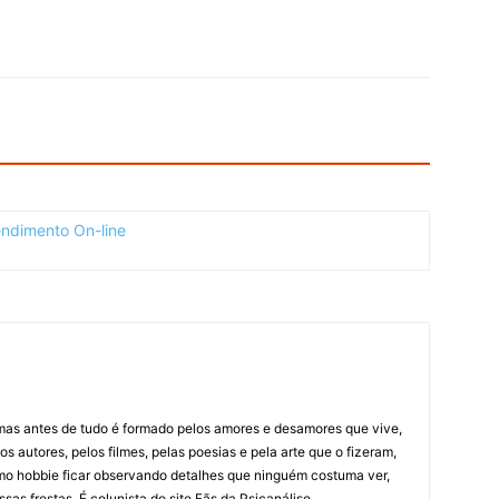
mas antes de tudo é formado pelos amores e desamores que vive,
los autores, pelos filmes, pelas poesias e pela arte que o fizeram,
omo hobbie ficar observando detalhes que ninguém costuma ver,
as frestas. É colunista do site Fãs da Psicanálise.