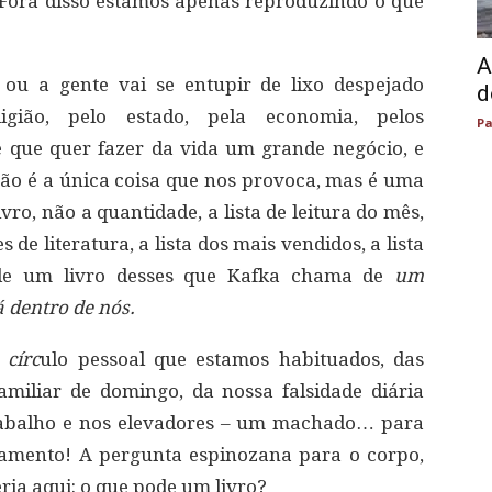
Fora disso estamos apenas reproduzindo o que
A
ou a gente vai se entupir de lixo despejado
d
igião, pelo estado, pela economia, pelos
Pa
e que quer fazer da vida um grande negócio, e
 não é a única coisa que nos provoca, mas é uma
vro, não a quantidade, a lista de leitura do mês,
 de literatura, a lista dos mais vendidos, a lista
 de um livro desses que Kafka chama de
um
á dentro de nós.
círc
ulo pessoal que estamos habituados, das
miliar de domingo, da nossa falsidade diária
abalho e nos elevadores – um machado… para
samento! A pergunta espinozana para o corpo,
ia aqui: o que pode um livro?