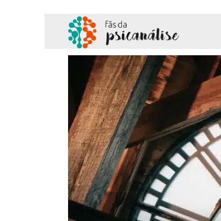
Fãs
da
Psicanálise