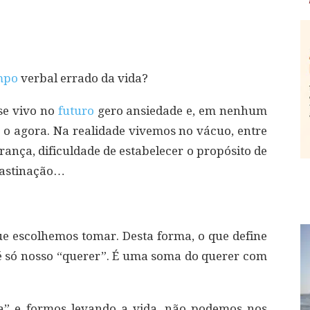
mpo
verbal errado da vida?
se vivo no
futuro
gero ansiedade e, em nenhum
 o agora. Na realidade vivemos no vácuo, entre
rança, dificuldade de estabelecer o propósito de
rastinação…
que escolhemos tomar. Desta forma, o que define
 é só nosso “querer”. É uma soma do querer com
a” e formos levando a vida, não podemos nos