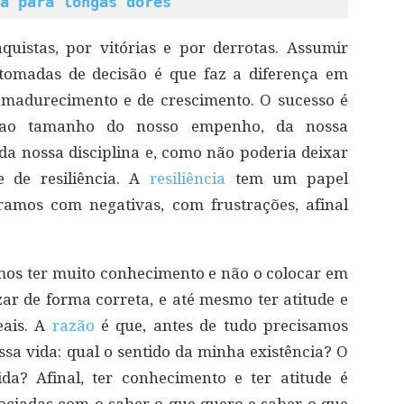
a para longas dores
uistas, por vitórias e por derrotas. Assumir
tomadas de decisão é que faz a diferença em
amadurecimento e de crescimento. O sucesso é
l ao tamanho do nosso empenho, da nossa
 da nossa disciplina e, como não poderia deixar
 de resiliência. A
resiliência
tem um papel
amos com negativas, com frustrações, afinal
mos ter muito conhecimento e não o colocar em
izar de forma correta, e até mesmo ter atitude e
eais. A
razão
é que, antes de tudo precisamos
a vida: qual o sentido da minha existência? O
a? Afinal, ter conhecimento e ter atitude é