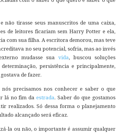
ociadas com o saber o que quero e saber o que
 e não tirasse seus manuscritos de uma caixa,
 de leitores ficariam sem Harry Potter e ela,
ia com sua filha. A escritora demorou, mas teve
acreditava no seu potencial, sofria, mas ao invés
 externo mudasse sua
vida
, buscou soluções
 determinação, persistência e principalmente,
 gostava de fazer.
a nós precisamos nos conhecer e saber o que
r lá no fim da
estrada
. Saber do que gostamos
tir realizados. Só dessa forma o planejamento
ultado alcançado será eficaz.
zá-la ou não, o importante é assumir qualquer