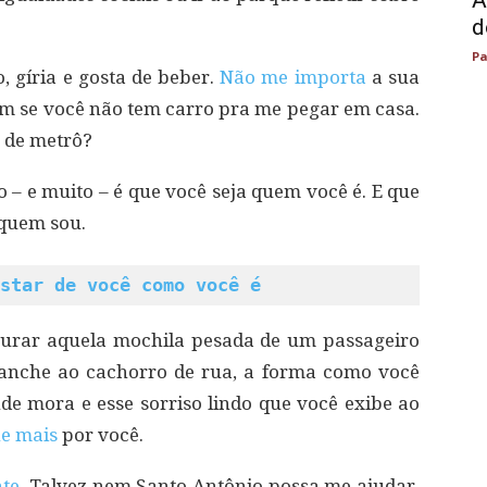
A
d
Pa
 gíria e gosta de beber.
Não me importa
a sua
nem se você não tem carro pra me pegar em casa.
 de metrô?
– e muito – é que você seja quem você é. E que
 quem sou.
star de você como você é
gurar aquela mochila pesada de um passageiro
 lanche ao cachorro de rua, a forma como você
e mora e esse sorriso lindo que você exibe ao
e mais
por você.
nte
. Talvez nem Santo Antônio possa me ajudar.