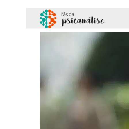
Fãs
da
Psicanálise