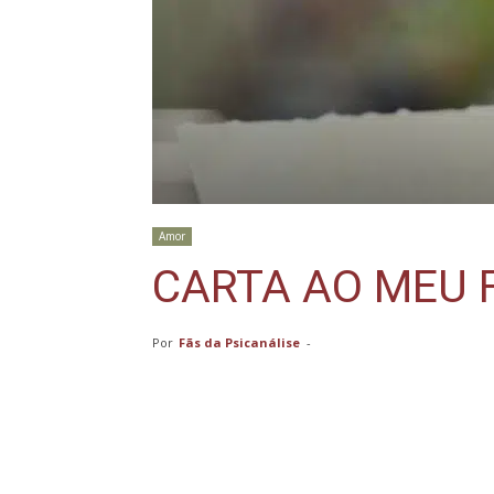
Amor
CARTA AO MEU
Por
Fãs da Psicanálise
-
Compartilhar