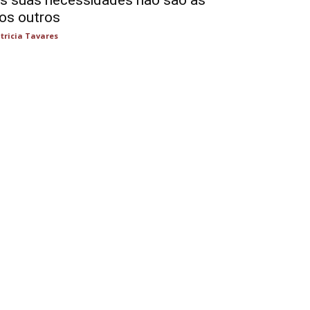
s suas necessidades não são as
os outros
tricia Tavares