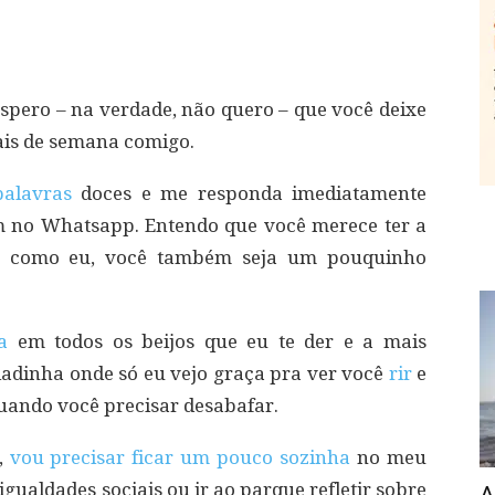
espero – na verdade, não quero – que você deixe
inais de semana comigo.
palavras
doces e me responda imediatamente
no Whatsapp. Entendo que você merece ter a
m como eu, você também seja um pouquinho
a
em todos os beijos que eu te der e a mais
iadinha onde só eu vejo graça pra ver você
rir
e
uando você precisar desabafar.
,
vou precisar ficar um pouco sozinha
no meu
gualdades sociais ou ir ao parque refletir sobre