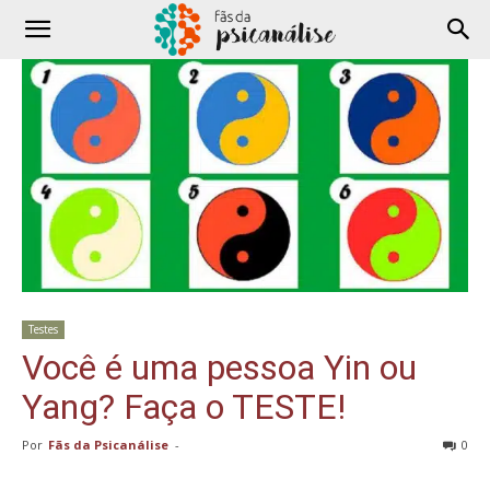
Testes
Você é uma pessoa Yin ou
Yang? Faça o TESTE!
Por
Fãs da Psicanálise
-
0