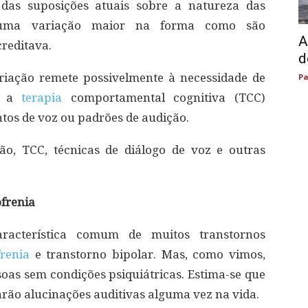
das suposições atuais sobre a natureza das
uma variação maior na forma como são
A
reditava.
d
riação remete possivelmente à necessidade de
Pa
mo a
terapia
comportamental cognitiva (TCC)
ntos de voz ou padrões de audição.
o, TCC, técnicas de diálogo de voz e outras
ofrenia
racterística comum de muitos transtornos
frenia
e transtorno bipolar. Mas, como vimos,
as sem condições psiquiátricas. Estima-se que
rão alucinações auditivas alguma vez na vida.