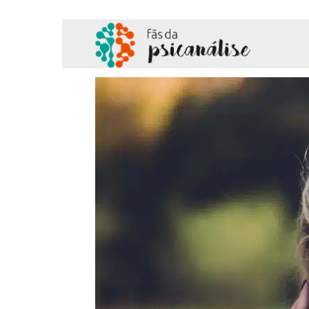
Fãs
da
Psicanálise