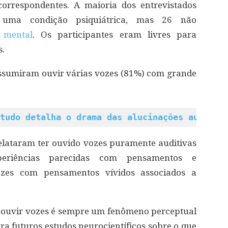
correspondentes. A maioria dos entrevistados
 uma condição psiquiátrica, mas 26 não
 mental
. Os participantes eram livres para
s.
assumiram ouvir várias vozes (81%) com grande
tudo detalha o drama das alucinações auditiv
elataram ter ouvido vozes puramente auditivas
eriências parecidas com pensamentos e
vozes com pensamentos vívidos associados a
ue ouvir vozes é sempre um fenômeno perceptual
ara futuros estudos neurocientíficos sobre o que